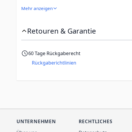
Mehr anzeigen
Dicke
Oleophobe Beschichtung
Retouren & Garantie
Transparenz
60 Tage Rückgaberecht
Rückgaberichtlinien
Verpackungsabmessungen
Höhe
Breite
Tiefe
UNTERNEHMEN
RECHTLICHES
Gewicht