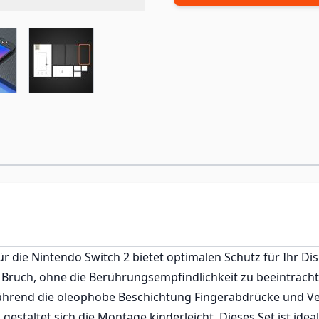
e
ew larger image
View larger image
r die Nintendo Switch 2 bietet optimalen Schutz für Ihr Di
 Bruch, ohne die Berührungsempfindlichkeit zu beeinträchtig
ährend die oleophobe Beschichtung Fingerabdrücke und Ve
estaltet sich die Montage kinderleicht. Dieses Set ist ideal