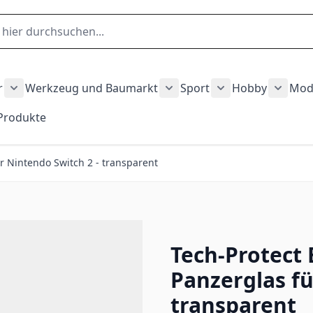
r
Werkzeug und Baumarkt
Sport
Hobby
Mod
gory
hnen category
Show submenu for Garten und Outdoor category
Show submenu for Werkze
Show submenu fo
Show 
 Produkte
auty und Gesundheit category
ubmenu for Fahrzeuge category
ür Nintendo Switch 2 - transparent
Tech-Protect 
Panzerglas fü
transparent