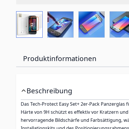
View larger image
View larger image
View larger imag
Vi
Produktinformationen
Beschreibung
Das Tech-Protect Easy Set+ 2er-Pack Panzerglas fü
Härte von 9H schützt es effektiv vor Kratzern und
hervorragende Bildschärfe und Farbsättigung, w
Installationskits und des Positionierungsrahmens g