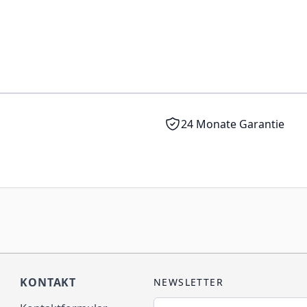
0,3 mm
Ja
Kristallklar
24 Monate Garantie
14.1 mm
25.4 mm
8.8 mm
KONTAKT
NEWSLETTER
125 g
E-Mailadresse