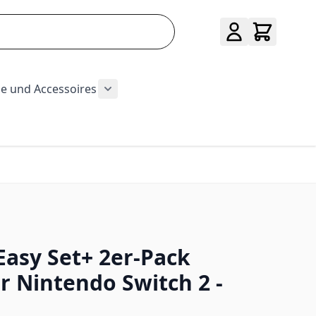
e und Accessoires
ug und Baumarkt category
r Sport category
submenu for Hobby category
Show submenu for Mode und Accessoi
Easy Set+ 2er-Pack
r Nintendo Switch 2 -