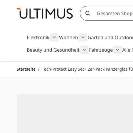
Zum Inhalt springen
Search
Elektronik
Wohnen
Garten und Outdoo
Show submenu for Elektronik cate
Show submenu for Wo
Beauty und Gesundheit
Fahrzeuge
Alle
Show submenu for Be
Show s
Startseite
/
Tech-Protect Easy Set+ 2er-Pack Panzerglas f