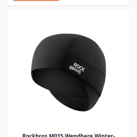
Rockbros M015 Wendbare Winter-