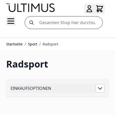
Zum Inhalt springen
Search
Startseite
/
Sport
/
Radsport
Radsport
EINKAUFSOPTIONEN