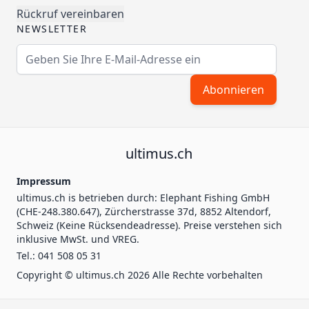
Prozessor
Rückruf vereinbaren
NEWSLETTER
Prozessor
Unisoc T107
E-Mailadresse
Anzahl der
Mono-core
Abonnieren
Prozessorkerne
Speicher
ultimus.ch
Impressum
Art des
Micro SD
ultimus.ch is betrieben durch: Elephant Fishing GmbH
Speichersteckplatzes
(CHE-248.380.647), Zürcherstrasse 37d, 8852 Altendorf,
Schweiz (Keine Rücksendeadresse). Preise verstehen sich
inklusive MwSt. und VREG.
Speicherplatz
128 MB
Tel.: 041 508 05 31
Copyright © ultimus.ch 2026 Alle Rechte vorbehalten
Arbeitsspeicher
64 MB