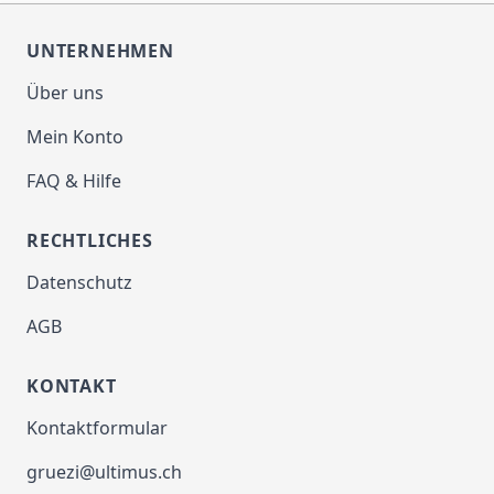
Megapixel
UNTERNEHMEN
Kamera Rückseite Blitz
Ja
Über uns
Mein Konto
Konnektivität
FAQ & Hilfe
FM radio
Ja
RECHTLICHES
Maximale
4G
Datenschutz
Kommunikationstechni
k
AGB
Bluetooth Version
5.0
KONTAKT
Kontaktformular
GPS
Ja
gruezi@ultimus.ch