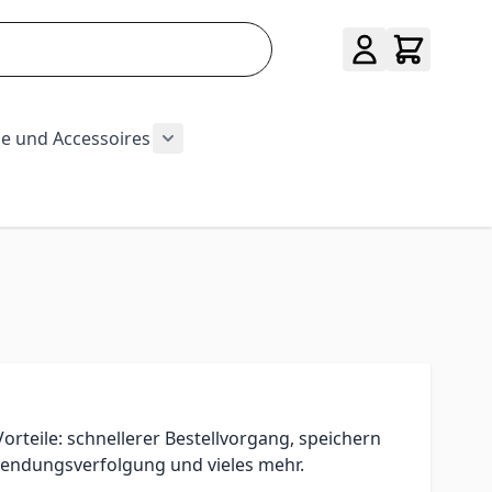
e und Accessoires
ug und Baumarkt category
r Sport category
submenu for Hobby category
Show submenu for Mode und Accessoi
orteile: schnellerer Bestellvorgang, speichern
endungsverfolgung und vieles mehr.