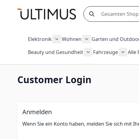
Zum Inhalt springen
Search
Elektronik
Wohnen
Garten und Outdoo
Show submenu for Elektronik cate
Show submenu for Wo
Beauty und Gesundheit
Fahrzeuge
Alle
Show submenu for Be
Show s
Customer Login
Anmelden
Wenn Sie ein Konto haben, melden Sie sich mit Ih