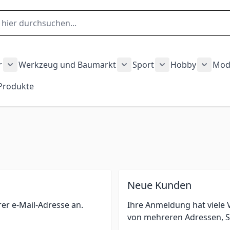
r
Werkzeug und Baumarkt
Sport
Hobby
Mod
gory
hnen category
Show submenu for Garten und Outdoor category
Show submenu for Werkze
Show submenu fo
Show 
 Produkte
auty und Gesundheit category
ubmenu for Fahrzeuge category
Neue Kunden
rer e-Mail-Adresse an.
Ihre Anmeldung hat viele V
von mehreren Adressen, S