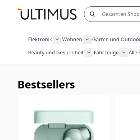
Zum Inhalt springen
Search
Elektronik
Wohnen
Garten und Outdoo
Show submenu for Elektronik cate
Show submenu for Wo
Beauty und Gesundheit
Fahrzeuge
Alle
Show submenu for Be
Show s
Bestsellers