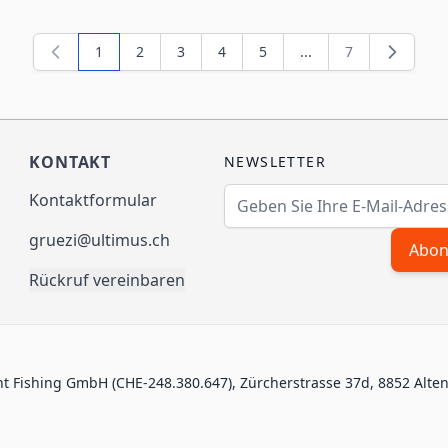
1
2
3
4
5
...
7
Sie lesen gerade die Seite
Seite
Seite
Seite
Seite
Seite
KONTAKT
NEWSLETTER
E-Mailadresse
Kontaktformular
gruezi@ultimus.ch
Abon
Rückruf vereinbaren
nt Fishing GmbH (CHE-248.380.647), Zürcherstrasse 37d, 8852 Alte