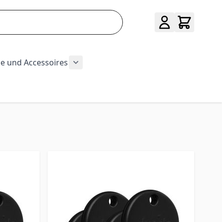
e und Accessoires
ug und Baumarkt category
r Sport category
submenu for Hobby category
Show submenu for Mode und Accessoi