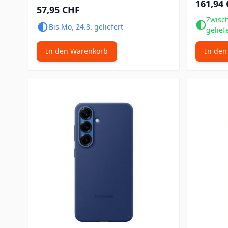
161,94
57,95 CHF
Zwisch
Bis Mo, 24.8. geliefert
gelief
In den Warenkorb
In den