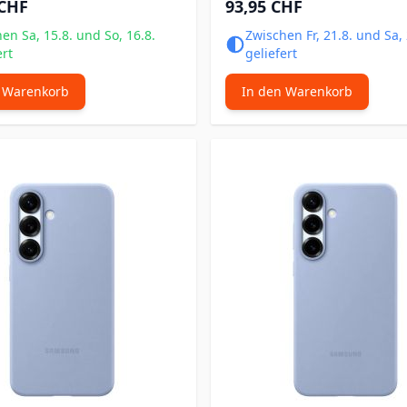
 CHF
93,95 CHF
en Sa, 15.8. und So, 16.8.
Zwischen Fr, 21.8. und Sa, 
ert
geliefert
 Warenkorb
In den Warenkorb