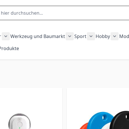
r
Werkzeug und Baumarkt
Sport
Hobby
Mod
gory
hnen category
Show submenu for Garten und Outdoor category
Show submenu for Werkze
Show submenu fo
Show 
 Produkte
auty und Gesundheit category
ubmenu for Fahrzeuge category