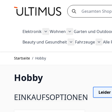
Zum Inhalt springen
Search
Elektronik
Wohnen
Garten und Outdoo
Show submenu for Elektronik cate
Show submenu for Wo
Beauty und Gesundheit
Fahrzeuge
Alle
Show submenu for Be
Show s
Startseite
/
Hobby
Hobby
Leider
EINKAUFSOPTIONEN