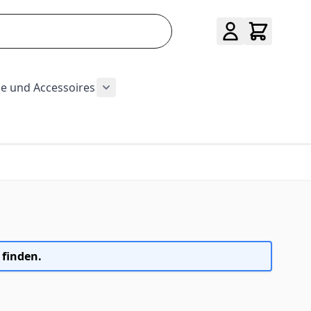
e und Accessoires
ug und Baumarkt category
r Sport category
submenu for Hobby category
Show submenu for Mode und Accessoi
 finden.