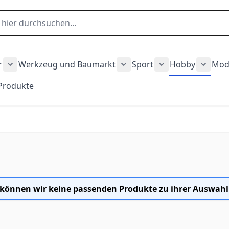
r
Werkzeug und Baumarkt
Sport
Hobby
Mod
gory
hnen category
Show submenu for Garten und Outdoor category
Show submenu for Werkze
Show submenu fo
Show 
 Produkte
auty und Gesundheit category
ubmenu for Fahrzeuge category
 können wir keine passenden Produkte zu ihrer Auswahl